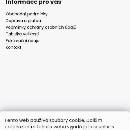
Informace pro vás
a
j
Obchodní podmínky
Doprava a platba
í
Podmínky ochrany osobních údajů
t
Tabulka velikostí
?
Fakturační údaje
Kontakt
HLEDAT
D
o
p
o
r
Tento web používá soubory cookie. Dalším
u
procházením tohoto webu vyjadřujete souhlas s