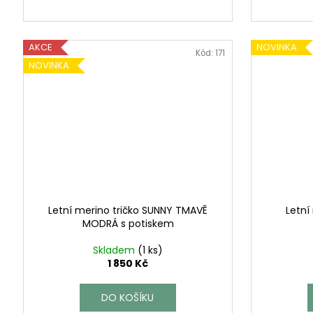
AKCE
NOVINKA
Kód:
171
NOVINKA
Letní merino tričko SUNNY TMAVĚ
Letní
MODRÁ s potiskem
Skladem
(1 ks)
1 850 Kč
DO KOŠÍKU