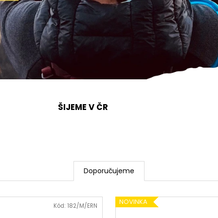
LETNÍ MERINO TRIČKO SUNNY TMAVĚ
LETNÍ MERINO T
MODRÁ S POTISKEM
MODRÁ S POTIS
1 850 Kč
1 850 Kč
ŠIJEME V ČR
Doporučujeme
NOVINKA
Kód:
182/M/ERN