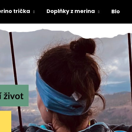
rino trička
Doplňky z merina
Blog
Co potřebujete najít?
HLEDAT
Doporučujeme