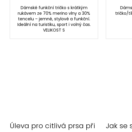
Dámské funkční tričko s krátkým
Dámsk
rukávem ze 70% merino vlny a 30%
tričko/t
tencelu – jemné, stylové a funkční.
Ideální na turistiku, sport i volný čas.
VELIKOST S
Jak se 
Úleva pro citlivá prsa při