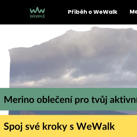
K
Přejít
na
o
Me
Příběh o WeWalk
obsah
Zpět
Zpět
š
do
do
í
K
k
obchodu
obchodu
d
o
j
e
W
e
W
a
l