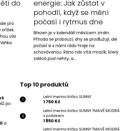
děti do
energie: Jak zůstat v
a
pohodlí, když se mění
počasí i rytmus dne
 ale pro
 oříšek.
Březen je v kalendáři měsícem změn.
uhou vás
Příroda se probouzí, dny se prodlužují, ale
eháňka.
počasí si s námi rádo hraje na
schovávanou. Ráno nás vítá mrazík, který
zalézá pod nehty, a...
Top 10 produktů
Letní merino tričko SUNNY
eš
1 750 Kč
olů po
Letní merino tričko SUNNY TMAVĚ MODRÁ
s potiskem
1 850 Kč
lí
a
Letní merino tričko SUNNY TMAVĚ MODRÁ