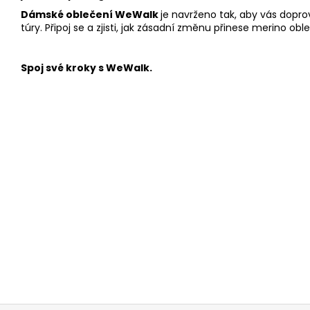
Dámské oblečení WeWalk
j
e navrženo tak, aby vás dopr
túry. Připoj se a zjisti, jak zásadní změnu přinese merino ob
Spoj své kroky s WeWalk.