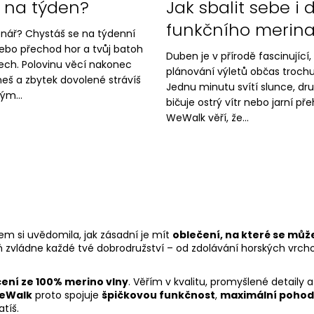
 na týden?
Jak sbalit sebe i 
funkčního merin
énář? Chystáš se na týdenní
ebo přechod hor a tvůj batoh
Duben je v přírodě fascinující,
ech. Polovinu věcí nakonec
plánování výletů občas trochu
eš a zbytek dovolené strávíš
Jednu minutu svítí slunce, dr
ým...
bičuje ostrý vítr nebo jarní př
WeWalk věří, že...
em si uvědomila, jak zásadní je mít
oblečení, na které se můž
ň zvládne každé tvé dobrodružství – od zdolávání horských vrch
ení ze 100% merino vlny
. Věřím v kvalitu, promyšlené detaily a
WeWalk
proto spojuje
špičkovou funkčnost
,
maximální pohod
atíš.