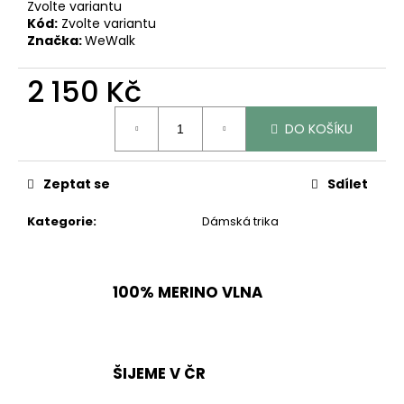
č
Zvolte variantu
u
Kód:
Zvolte variantu
j
Značka:
WeWalk
e
m
2 150 Kč
e
Měrná
DO KOŠÍKU
cena:
LETNÍ
MERINO
Zeptat se
Sdílet
TRIČKO
SUNNY
TMAVĚ
Kategorie
:
Dámská trika
MODRÁ
S
POTISKEM
1
100% MERINO VLNA
850
Kč
ŠIJEME V ČR