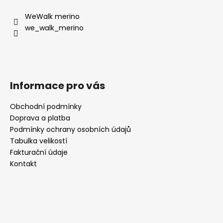
p
a
WeWalk merino
t
we_walk_merino
í
Informace pro vás
Obchodní podmínky
Doprava a platba
Podmínky ochrany osobních údajů
Tabulka velikostí
Fakturační údaje
Kontakt