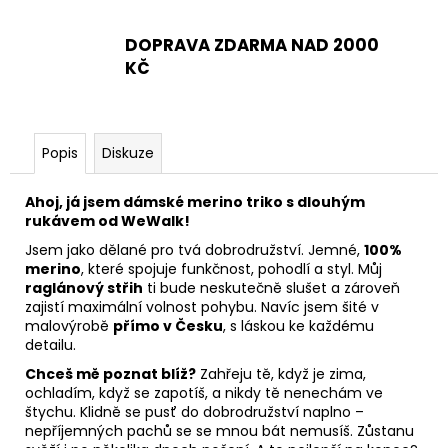
DOPRAVA ZDARMA NAD 2000
KČ
Popis
Diskuze
Ahoj, já jsem dámské merino triko s dlouhým
rukávem od WeWalk!
Jsem jako dělané pro tvá dobrodružství. Jemné,
100%
merino
, které spojuje funkčnost, pohodlí a styl. Můj
raglánový střih
ti bude neskutečně slušet a zároveň
zajistí maximální volnost pohybu. Navíc jsem šité v
malovýrobě
přímo v Česku
, s láskou ke každému
detailu.
Chceš mě poznat blíž?
Zahřeju tě, když je zima,
ochladím, když se zapotíš, a nikdy tě nenechám ve
štychu. Klidně se pusť do dobrodružství naplno –
nepříjemných pachů se se mnou bát nemusíš. Zůstanu