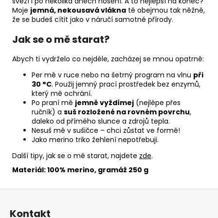
svěží i po několika dnech nošení. A to nejlepší na konec?
Moje
jemná, nekousavá vlákna
tě obejmou tak něžně,
že se budeš cítit jako v náručí samotné přírody.
Jak se o mě starat?
Abych ti vydrželo co nejdéle, zacházej se mnou opatrně:
Per mě v ruce nebo na šetrný program na vlnu
při
30 °C
. Použij jemný prací prostředek bez enzymů,
který mě ochrání.
Po praní mě
jemně vyždímej
(nejlépe přes
ručník) a
suš rozložené na rovném povrchu
,
daleko od přímého slunce a zdrojů tepla.
Nesuš mě v sušičce – chci zůstat ve formě!
Jako merino triko žehlení nepotřebuji.
Další tipy, jak se o mě starat, najdete
zde
.
Materiál: 100% merino, gramáž 250 g
Z
á
Kontakt