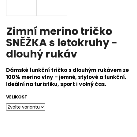
a
j
í
Zimní merino tričko
t
?
SNĚŽKA s letokruhy -
dlouhý rukáv
Dámské funkční tričko s dlouhým rukávem ze
HLEDAT
100% merino vlny
– jemné, stylové a funkční.
Ideální na turistiku, sport i volný čas.
D
VELIKOST
o
p
o
r
u