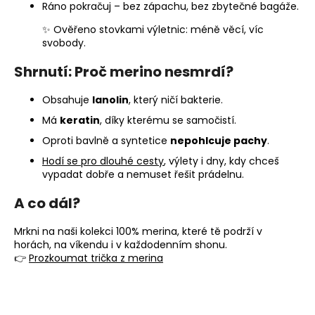
Ráno pokračuj – bez zápachu, bez zbytečné bagáže.
✨ Ověřeno stovkami výletnic: méně věcí, víc
svobody.
Shrnutí: Proč merino nesmrdí?
Obsahuje
lanolin
, který ničí bakterie.
Má
keratin
, díky kterému se samočistí.
Oproti bavlně a syntetice
nepohlcuje pachy
.
Hodí se pro dlouhé cesty
, výlety i dny, kdy chceš
vypadat dobře a nemuset řešit prádelnu.
A co dál?
Mrkni na naši kolekci 100% merina, které tě podrží v
horách, na víkendu i v každodenním shonu.
👉
Prozkoumat trička z merina