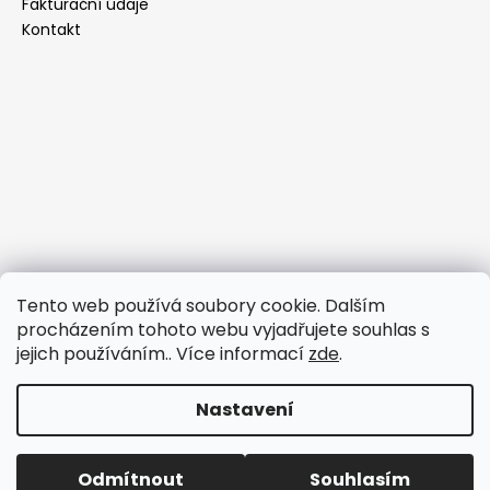
Fakturační údaje
Kontakt
Tento web používá soubory cookie. Dalším
procházením tohoto webu vyjadřujete souhlas s
jejich používáním.. Více informací
zde
.
Nastavení
Vytvořil Shoptet
Copyright 2026
WeWalk merino oblečení
. Všechna
Odmítnout
Souhlasím
práva vyhrazena.