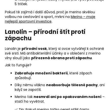
5 triček.
a
j
Pokud tě zajímá i další důvod, proč je merino skvělou
volbou na cestování a sport, mrkni na
Merino – moje
í
nejlepší sportovní investice
.
t
?
Lanolin – přírodní štít proti
zápachu
Lanolin je
přírodní vosk
, který si ovce vytvářejí k ochraně
své srsti. Má antibakteriální účinky a v oblečení z merino
HLEDAT
vlny slouží jako
přirozená obrana proti zápachu
.
Jak to funguje?
Zabraňuje množení bakterií
, které zápach
D
způsobují.
o
Díky němu vlákno
neabsorbuje tělesné pachy
, ani
p
když se zapotíš.
o
Merino tak
nesmrdí ani po opakovaném nošení
–
r
stačí ho vyvětrat.
u
✅ Tip: Pokud merino tričko pereš příliš často,