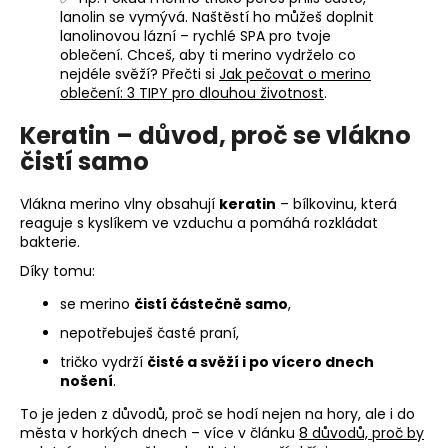
č
lanolin se vymývá. Naštěstí ho můžeš doplnit
u
lanolinovou lázní – rychlé SPA pro tvoje
j
oblečení. Chceš, aby ti merino vydrželo co
e
nejdéle svěží? Přečti si
Jak pečovat o merino
m
oblečení: 3 TIPY pro dlouhou životnost
.
e
Keratin – důvod, proč se vlákno
čistí samo
LETNÍ
MERINO
Vlákna merino vlny obsahují
keratin
– bílkovinu, která
TRIČKO
SUNNY
reaguje s kyslíkem ve vzduchu a pomáhá rozkládat
TMAVĚ
bakterie.
MODRÁ
Díky tomu:
S
POTISKEM
se merino
čistí částečně samo
,
1
nepotřebuješ časté praní,
850
Kč
tričko vydrží
čisté a svěží i po vícero dnech
nošení
.
To je jeden z důvodů, proč se hodí nejen na hory, ale i do
města v horkých dnech – více v článku
8 důvodů, proč by