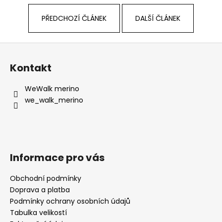
PŘEDCHOZÍ ČLÁNEK
DALŠÍ ČLÁNEK
Z
á
Kontakt
p
a
WeWalk merino
t
we_walk_merino
í
Informace pro vás
Obchodní podmínky
Doprava a platba
Podmínky ochrany osobních údajů
Tabulka velikostí