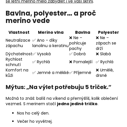
se letní merino mělo zabydlet i ve vaší skříni
.
Bavlna, polyester… a proč
merino vede
Vlastnost
Merino vlna
Bavlna
Polyester
❌ Ne –
❌ Ne –
Neutralizace
✅ Ano – díky
pohlcuje
zápach se
zápachu
lanolinu a keratinu
pachy
drží
Dýchatelnost
✅ Vysoká
✅ Dobrá
❌ Slabá
Rychlost
✅ Rychlá
❌ Pomalejší
✅ Rychlá
schnutí
Komfort na
❌ Umělé,
✅ Jemné a měkké
✅ Příjemné
kůži
drsné
Mýtus: „Na výlet potřebuju 5 triček.“
Možná to znáš: balíš na víkend a přemýšlíš, kolik oblečení
vezmeš. S merinem stačí
jedno jediné tričko
.
Nos ho celý den.
Večer ho vyvětrej.