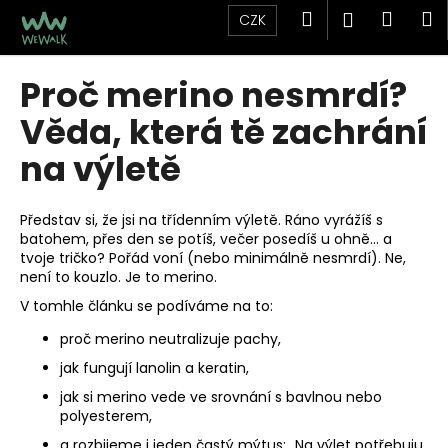
K
Přejít
Hledat
Náku
M
Přihlášen
CZK
na
o
obsah
Zpět
Zpět
košík
š
Proč merino nesmrdí?
í
C
k
Věda, která tě zachrání
o
p
na výletě
o
t
Představ si, že jsi na třídenním výletě. Ráno vyrážíš s
ř
batohem, přes den se potíš, večer posedíš u ohně… a
tvoje tričko? Pořád voní (nebo minimálně nesmrdí). Ne,
e
není to kouzlo. Je to merino.
b
V tomhle článku se podíváme na to:
u
j
proč merino neutralizuje pachy,
e
jak fungují lanolin a keratin,
t
jak si merino vede ve srovnání s bavlnou nebo
e
polyesterem,
n
a rozbijeme i jeden častý mýtus: „Na výlet potřebuju